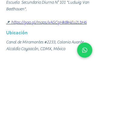
Escuela  Secundaria Diurna N° 101 "Ludwig Van 
Beethoven".
📌 
https://goo.gl/maps/xAGCgHk8k4Ev2LbH6
Ubicación
Canal de Miramontes #2233, Colonia Avante,
Alcaldía Coyoacán, CDMX, México