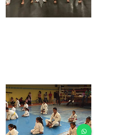
Kengikan Tomodachi
Deportivo Eduardo Molina