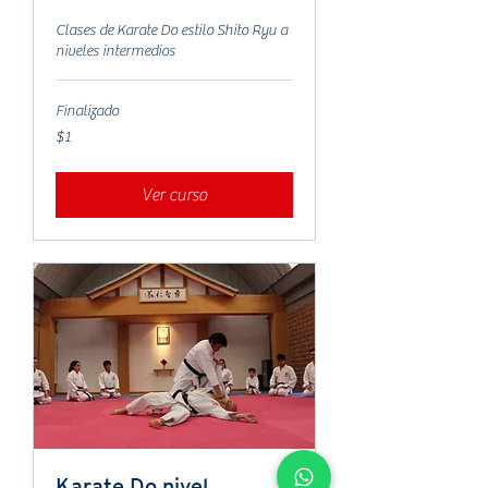
Clases de Karate Do estilo Shito Ryu a
niveles intermedios
Finalizado
1
$1
peso
mexicano
Ver curso
Karate Do nivel