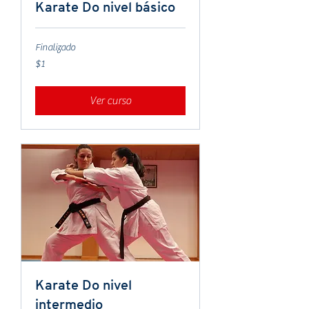
Karate Do nivel básico
Finalizado
1
$1
peso
mexicano
Ver curso
Karate Do nivel
intermedio